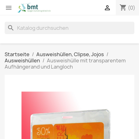
shopping_cart


(0)
search
Startseite
Ausweishüllen, Clipse, Jojos
Ausweishüllen
Ausweishülle mit transparentem
Aufhängerand und Langloch