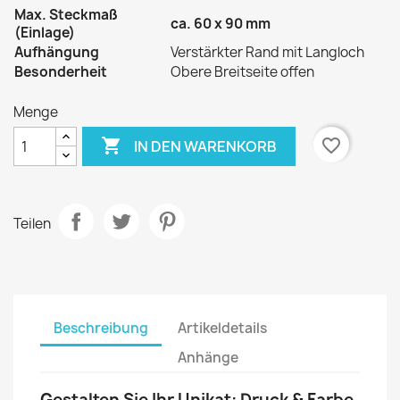
Max. Steckmaß
ca. 60 x 90 mm
(Einlage)
Aufhängung
Verstärkter Rand mit Langloch
Besonderheit
Obere Breitseite offen
Menge

favorite_border
IN DEN WARENKORB
Teilen
Beschreibung
Artikeldetails
Anhänge
Gestalten Sie Ihr Unikat: Druck & Farbe