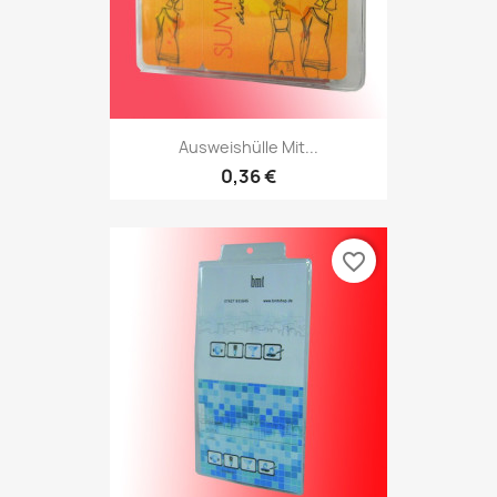
Ausweishülle Mit...
0,36 €
favorite_border