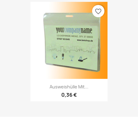
favorite_border
Ausweishülle Mit...
0,36 €