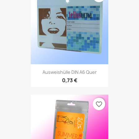
Ausweishülle DIN A6 Quer
0,73 €
favorite_border