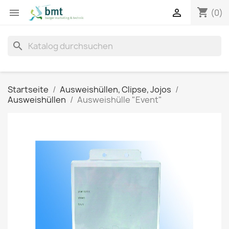
shopping_cart


(0)
search
Startseite
Ausweishüllen, Clipse, Jojos
Ausweishüllen
Ausweishülle "Event"