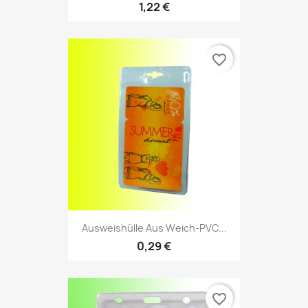
1,22 €
favorite_border
Ausweishülle Aus Weich-PVC...
0,29 €
favorite_border