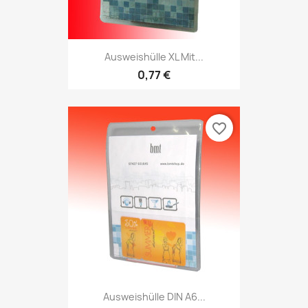
Ausweishülle XL Mit...
0,77 €
favorite_border
Ausweishülle DIN A6...