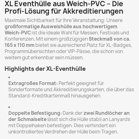
XL Eventhülle aus Weich-PVC – Die
Profi-Lösung für Akkreditierungen
Maximale Sichtbarkeit für Ihre Veranstaltung: Unsere
großformatige Ausweishülle aus hochwertigem
Weich-PVC
ist die ideale Wahl für Messen, Festivals und
Konferenzen. Mit einem großzügigen
Steckmaß von ca.
165 x 110 mm
bietet sie ausreichend Platz für XL-Badges,
Programmübersichten oder VIP-Pässe, die schon von
weitem gut erkennbar sein müssen.
Highlights der XL-Eventhülle
Extragroßes Format:
Perfekt geeignet für
Sonderformate und Akkreditierungskarten, die über das
Standard-Kreditkartenmaß hinausgehen.
Doppelte Befestigung:
Dank der
zwei Rundlöcher an
der Schmalseite
lässt sich die Hülle stabil an Lanyards
mit Doppelhaken befestigen. Dies verhindert ein
unkontrolliertes Verdrehen der Hülle beim Tragen.