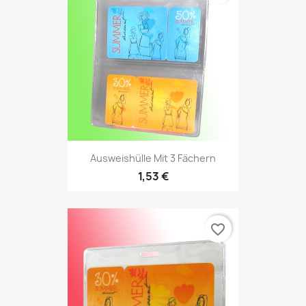
Ausweishülle Mit 3 Fächern
1,53 €
favorite_border