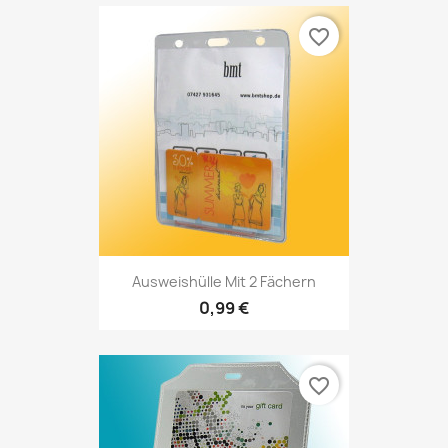
favorite_border
Ausweishülle Mit 2 Fächern
0,99 €
favorite_border