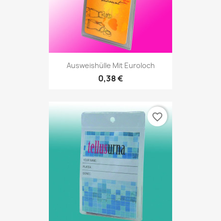
Ausweishülle Mit Euroloch
0,38 €
favorite_border