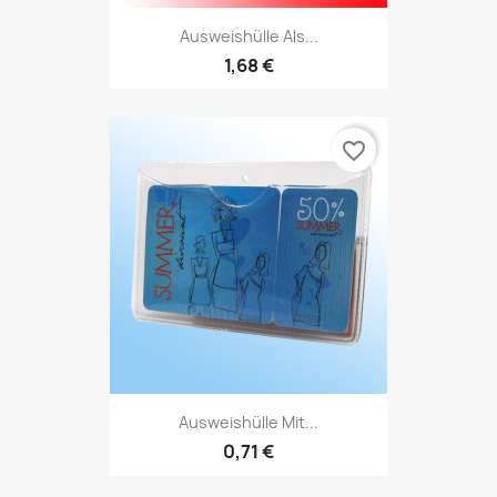
Ausweishülle Als...
1,68 €
favorite_border
Ausweishülle Mit...
0,71 €