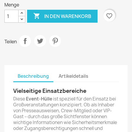
Menge

favorite_border
IN DEN WARENKORB
Teilen
Beschreibung
Artikeldetails
Vielseitige Einsatzbereiche
Diese
Event-Hülle
ist speziell für den Einsatz bei
Großveranstaltungen konzipiert. Ob als Inhaber
von Presseausweisen, Crew-Mitglied oder VIP-
Gast – durch das große Sichtfenster können
wichtige Informationen wie Sicherheitsmerkmale
oder Zugangsberechtigungen schnell und