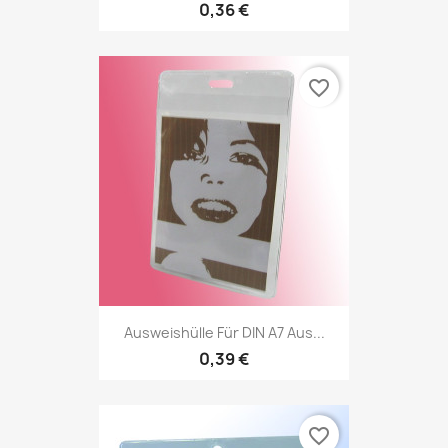
0,36 €
favorite_border
Ausweishülle Für DIN A7 Aus...
0,39 €
favorite_border