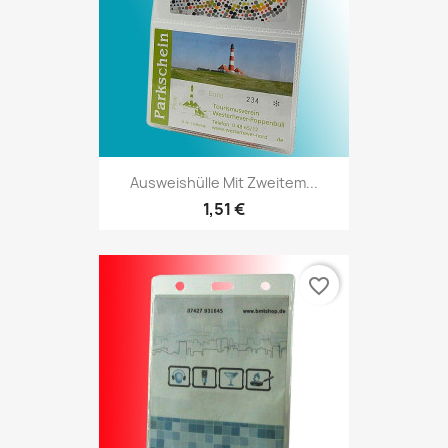
Ausweishülle Mit Zweitem...
1,51 €
favorite_border