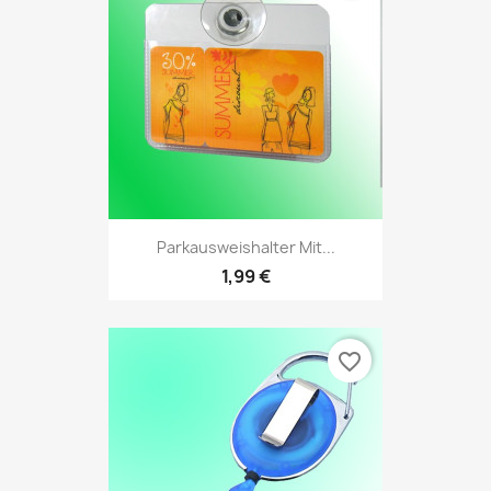
Parkausweishalter Mit...
1,99 €
favorite_border