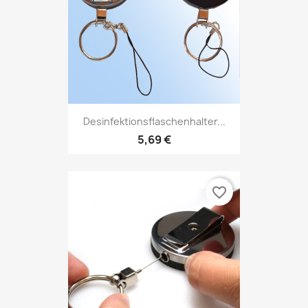
Desinfektionsflaschenhalter...
5,69 €
favorite_border