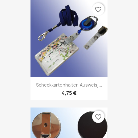
favorite_border
Scheckkartenhalter-Ausweisj...
4,75 €
favorite_border