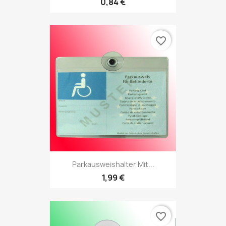
0,84 €
favorite_border
Parkausweishalter Mit...
1,99 €
favorite_border