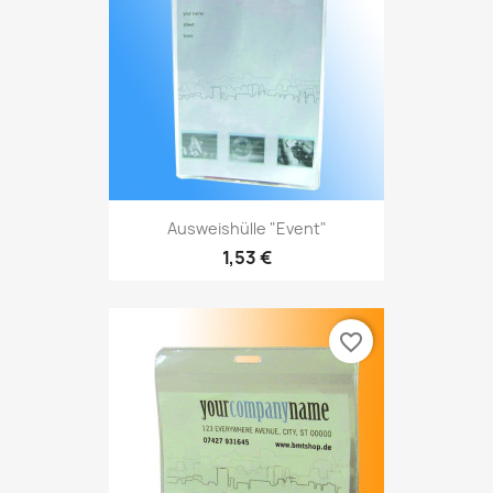
Ausweishülle "Event"
1,53 €
favorite_border