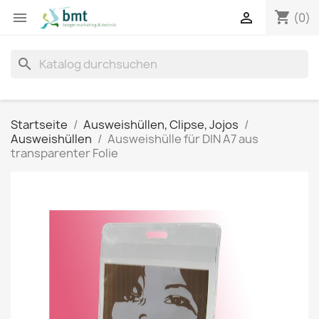
shopping_cart


(0)
search
Startseite
Ausweishüllen, Clipse, Jojos
Ausweishüllen
Ausweishülle für DIN A7 aus
transparenter Folie