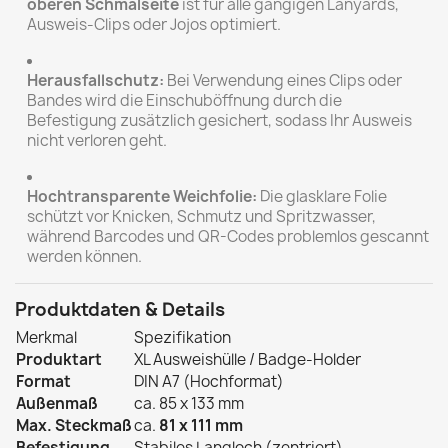
oberen Schmalseite
ist für alle gängigen Lanyards,
Ausweis-Clips oder Jojos optimiert.
Herausfallschutz:
Bei Verwendung eines Clips oder
Bandes wird die Einschuböffnung durch die
Befestigung zusätzlich gesichert, sodass Ihr Ausweis
nicht verloren geht.
Hochtransparente Weichfolie:
Die glasklare Folie
schützt vor Knicken, Schmutz und Spritzwasser,
während Barcodes und QR-Codes problemlos gescannt
werden können.
Produktdaten & Details
Merkmal
Spezifikation
Produktart
XL Ausweishülle / Badge-Holder
Format
DIN A7 (Hochformat)
Außenmaß
ca. 85 x 133 mm
Max. Steckmaß
ca.
81 x 111 mm
Befestigung
Stabiles Langloch (zentriert)