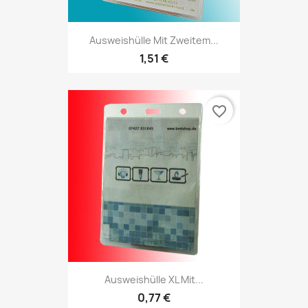
Ausweishülle Mit Zweitem...
1,51 €
favorite_border
Ausweishülle XL Mit...
0,77 €