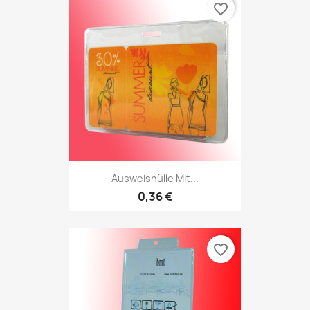
favorite_border
Ausweishülle Mit...
0,36 €
favorite_border