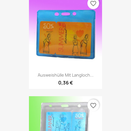
favorite_border
Ausweishülle Mit Langloch...
0,36 €
favorite_border