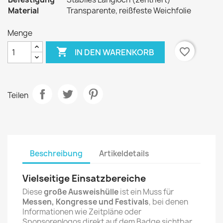
Material
Transparente, reißfeste Weichfolie
Menge

favorite_border
IN DEN WARENKORB
Teilen
Beschreibung
Artikeldetails
Vielseitige Einsatzbereiche
Diese
große Ausweishülle
ist ein Muss für
Messen, Kongresse und Festivals
, bei denen
Informationen wie Zeitpläne oder
Sponsorenlogos direkt auf dem Badge sichtbar