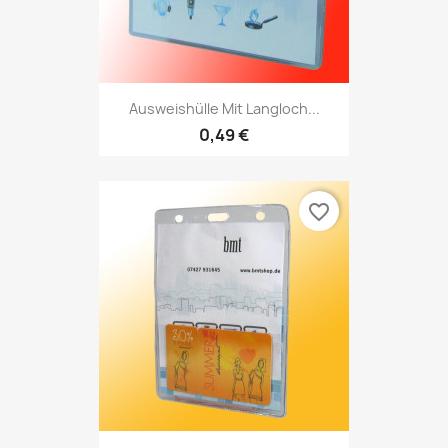
Ausweishülle Mit Langloch...
0,49 €
favorite_border