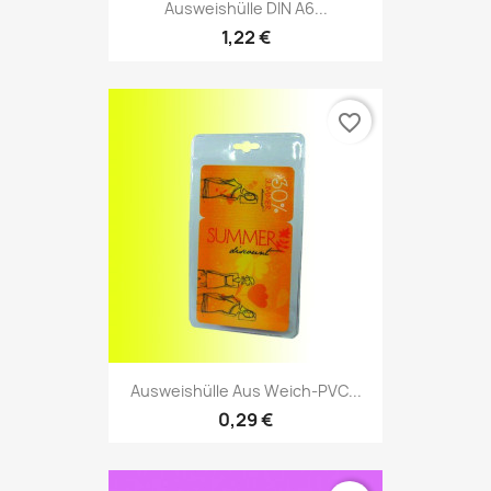
Ausweishülle DIN A6...
1,22 €
favorite_border
Ausweishülle Aus Weich-PVC...
0,29 €