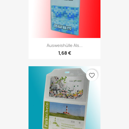
Ausweishülle Als...
1,68 €
favorite_border