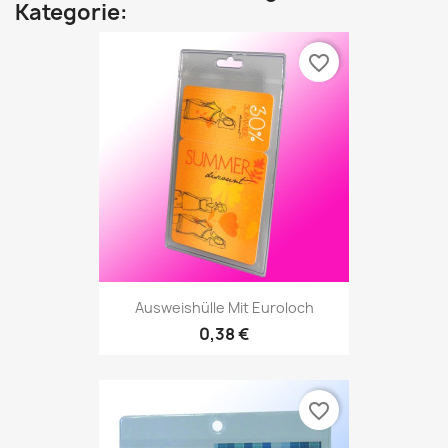
Kategorie:
favorite_border
Ausweishülle Mit Euroloch
0,38 €
favorite_border