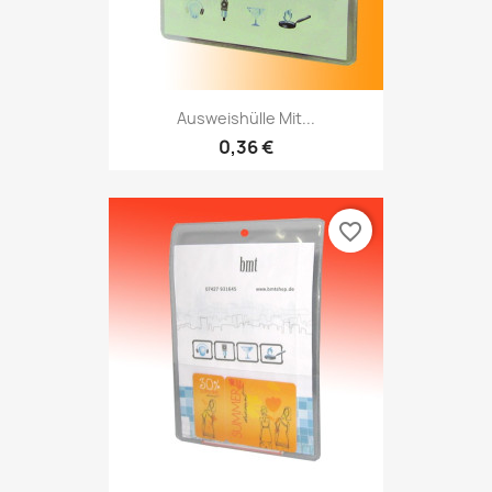
Ausweishülle Mit...
0,36 €
favorite_border