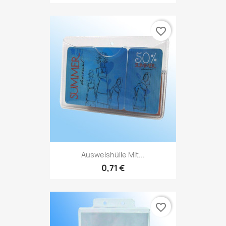
favorite_border
Ausweishülle Mit...
0,71 €
favorite_border