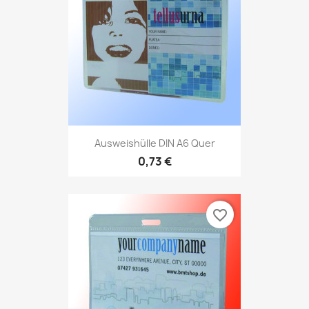
Ausweishülle DIN A6 Quer
0,73 €
favorite_border