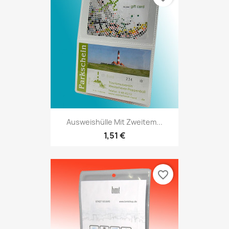
Ausweishülle Mit Zweitem...
1,51 €
favorite_border