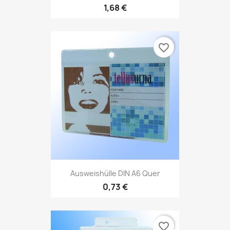
1,68 €
favorite_border
Ausweishülle DIN A6 Quer
0,73 €
favorite_border