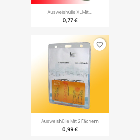
Ausweishülle XL Mit...
0,77 €
favorite_border
Ausweishülle Mit 2 Fächern
0,99 €