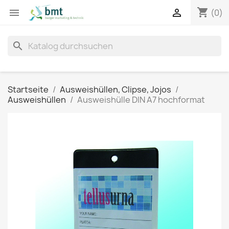
shopping_cart


(0)
search
Startseite
Ausweishüllen, Clipse, Jojos
Ausweishüllen
Ausweishülle DIN A7 hochformat