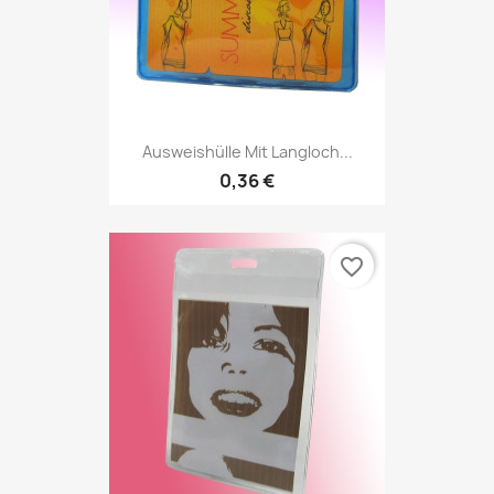
Ausweishülle Mit Langloch...
0,36 €
favorite_border