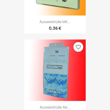
Ausweishülle Mit...
0,36 €
favorite_border
Ausweishülle Als...