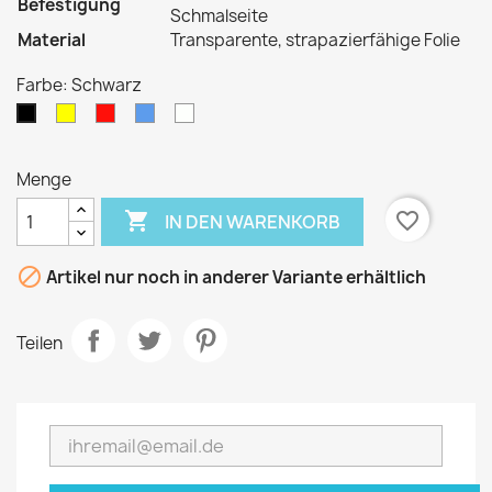
Befestigung
Schmalseite
Material
Transparente, strapazierfähige Folie
Farbe: Schwarz
Gelb
Rot
Mediumblau
Transparent
Schwarz
Menge

favorite_border
IN DEN WARENKORB

Artikel nur noch in anderer Variante erhältlich
Teilen