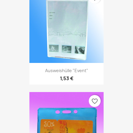
Ausweishülle "Event"
1,53 €
favorite_border