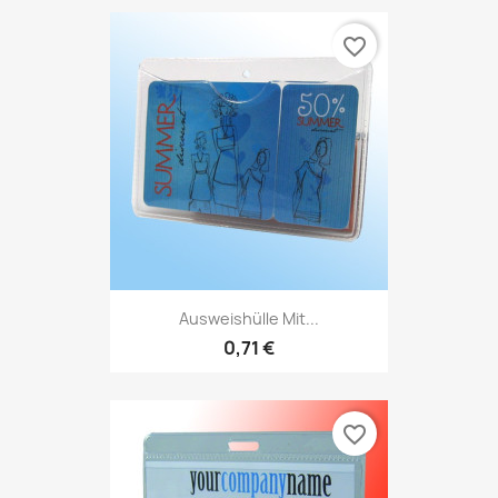
favorite_border
Ausweishülle Mit...
0,71 €
favorite_border