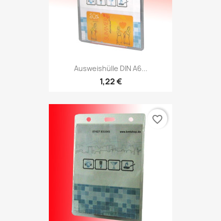
Ausweishülle DIN A6...
1,22 €
favorite_border