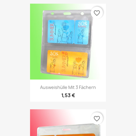
favorite_border
Ausweishülle Mit 3 Fächern
1,53 €
favorite_border