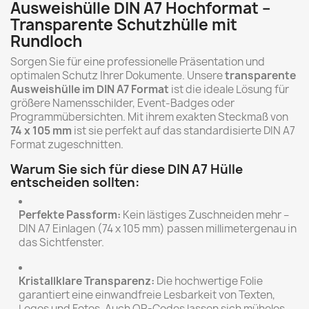
Ausweishülle DIN A7 Hochformat –
Transparente Schutzhülle mit
Rundloch
Sorgen Sie für eine professionelle Präsentation und
optimalen Schutz Ihrer Dokumente. Unsere
transparente
Ausweishülle im DIN A7 Format
ist die ideale Lösung für
größere Namensschilder, Event-Badges oder
Programmübersichten. Mit ihrem exakten Steckmaß von
74 x 105 mm
ist sie perfekt auf das standardisierte DIN A7
Format zugeschnitten.
Warum Sie sich für diese DIN A7 Hülle
entscheiden sollten:
Perfekte Passform:
Kein lästiges Zuschneiden mehr –
DIN A7 Einlagen (74 x 105 mm) passen millimetergenau in
das Sichtfenster.
Kristallklare Transparenz:
Die hochwertige Folie
garantiert eine einwandfreie Lesbarkeit von Texten,
Logos und Fotos. Auch QR-Codes lassen sich mühelos