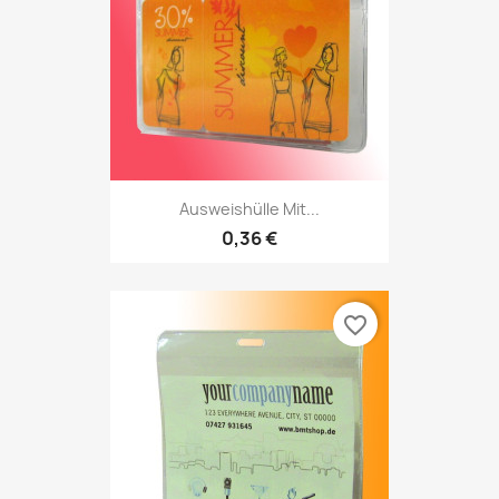
Ausweishülle Mit...
0,36 €
favorite_border