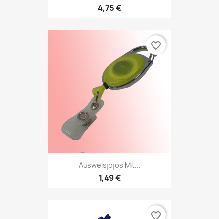
4,75 €
favorite_border
Ausweisjojos Mit...
1,49 €
favorite_border