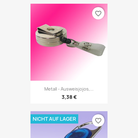
favorite_border
Metall - Ausweisjojos,...
3,38 €
NICHT AUF LAGER
favorite_border