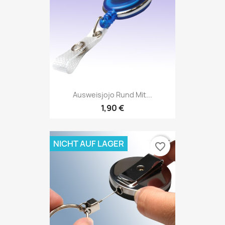
Ausweisjojo Rund Mit...
1,90 €
NICHT AUF LAGER
favorite_border