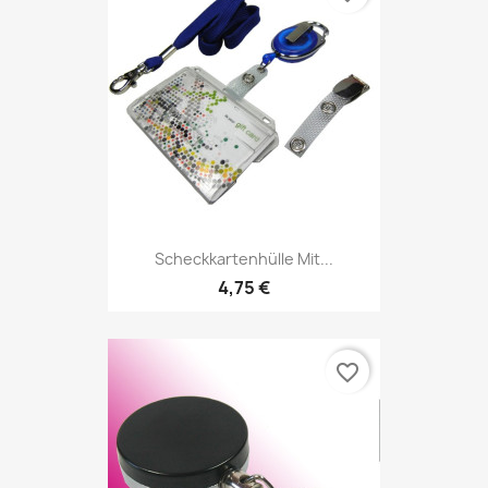
Scheckkartenhülle Mit...
4,75 €
favorite_border