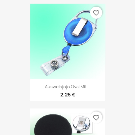
favorite_border
Ausweisjojo Oval Mit...
2,25 €
favorite_border