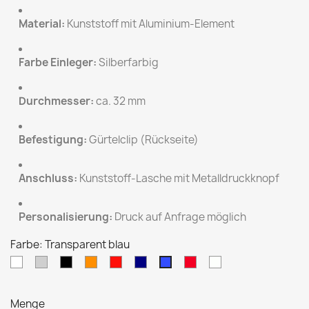
Material:
Kunststoff mit Aluminium-Element
Farbe Einleger:
Silberfarbig
Durchmesser:
ca. 32 mm
Befestigung:
Gürtelclip (Rückseite)
Anschluss:
Kunststoff-Lasche mit Metalldruckknopf
Personalisierung:
Druck auf Anfrage möglich
Farbe: Transparent blau
Weiß
Hellgrau
Schwarz
Orange
Rot
Dunkelblau
Transparent
Transparent
Transparent
rot
blau
Menge