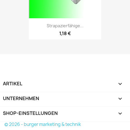
Strapazierfähige...
1,18 €
ARTIKEL

UNTERNEHMEN

SHOP-EINSTELLUNGEN
keyboard_arrow_down
© 2026 - burger marketing & technik