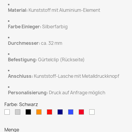
Material:
Kunststoff mit Aluminium-Element
Farbe Einleger:
Silberfarbig
Durchmesser:
ca. 32 mm
Befestigung:
Gürtelclip (Rückseite)
Anschluss:
Kunststoff-Lasche mit Metalldruckknopf
Personalisierung:
Druck auf Anfrage möglich
Farbe: Schwarz
Weiß
Hellgrau
Orange
Rot
Dunkelblau
Transparent
Transparent
Transparent
Schwarz
blau
rot
Menge