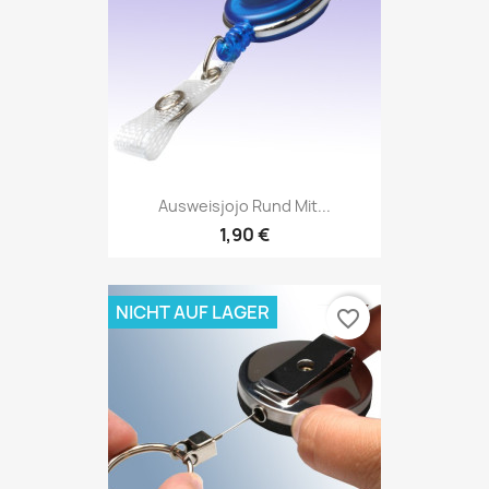
Ausweisjojo Rund Mit...
1,90 €
NICHT AUF LAGER
favorite_border