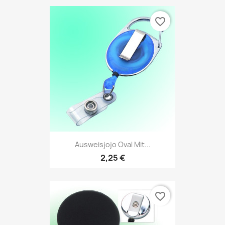
favorite_border
Ausweisjojo Oval Mit...
2,25 €
favorite_border