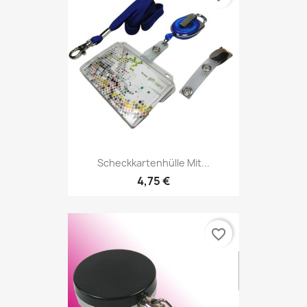
Scheckkartenhülle Mit...
4,75 €
favorite_border