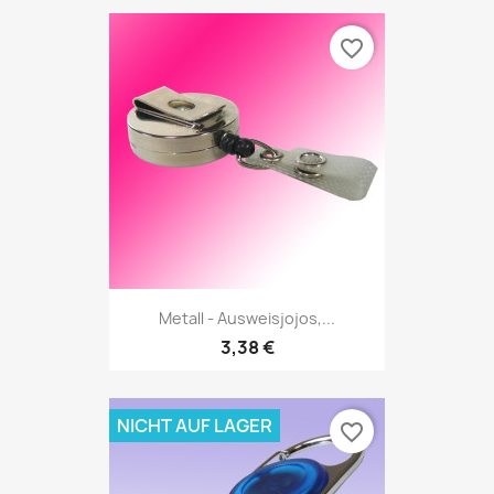
favorite_border
Metall - Ausweisjojos,...
3,38 €
NICHT AUF LAGER
favorite_border