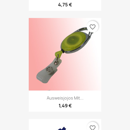
4,75 €
favorite_border
Ausweisjojos Mit...
1,49 €
favorite_border