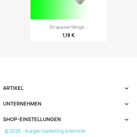
Strapazierfähige...
1,18 €
ARTIKEL

UNTERNEHMEN

SHOP-EINSTELLUNGEN
keyboard_arrow_down
© 2026 - burger marketing & technik