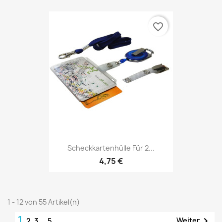
favorite_border
Scheckkartenhülle Für 2...
4,75 €
1 - 12 von 55 Artikel(n)
1

Weiter
2
3
…
5