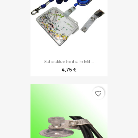
Scheckkartenhülle Mit...
4,75 €
favorite_border