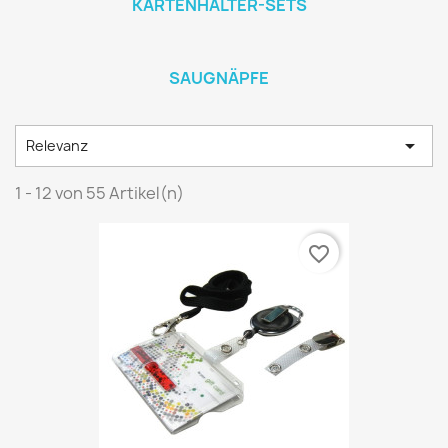
KARTENHALTER-SETS
SAUGNÄPFE

Relevanz
1 - 12 von 55 Artikel(n)
favorite_border