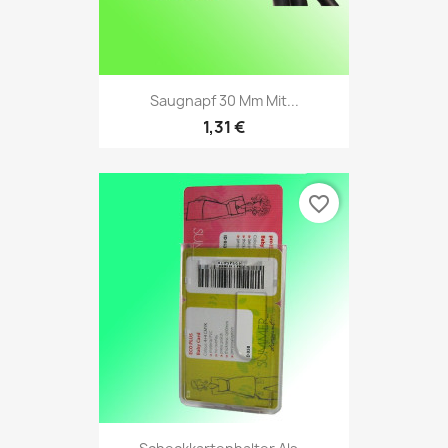
Saugnapf 30 Mm Mit...
1,31 €
favorite_border