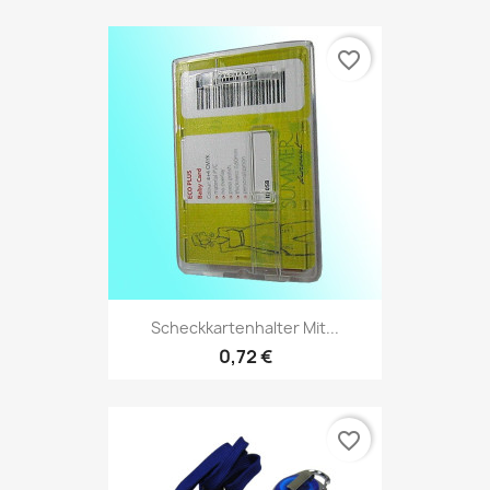
favorite_border
Scheckkartenhalter Mit...
0,72 €
favorite_border