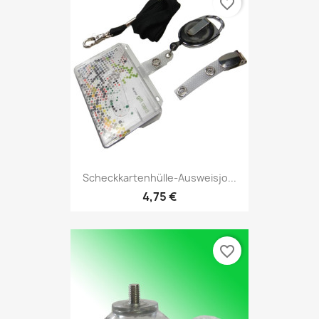
favorite_border
Scheckkartenhülle-Ausweisjo...
4,75 €
favorite_border