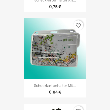
Scheckkartenhalter Als...
0,75 €
favorite_border
Scheckkartenhalter Mit...
0,84 €