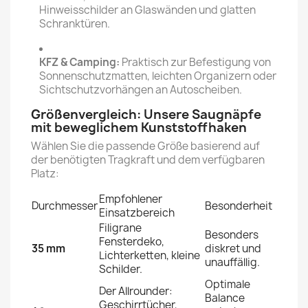
Hinweisschilder an Glaswänden und glatten
Schranktüren.
KFZ & Camping:
Praktisch zur Befestigung von
Sonnenschutzmatten, leichten Organizern oder
Sichtschutzvorhängen an Autoscheiben.
Größenvergleich: Unsere Saugnäpfe
mit beweglichem Kunststoffhaken
Wählen Sie die passende Größe basierend auf
der benötigten Tragkraft und dem verfügbaren
Platz:
Empfohlener
Durchmesser
Besonderheit
Einsatzbereich
Filigrane
Besonders
Fensterdeko,
35 mm
diskret und
Lichterketten, kleine
unauffällig.
Schilder.
Optimale
Der Allrounder:
Balance
Geschirrtücher,