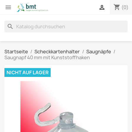
shopping_cart


(0)
search
Startseite
Scheckkartenhalter
Saugnäpfe
Saugnapf 40 mm mit Kunststoffhaken
NICHT AUF LAGER