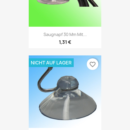
Saugnapf 30 Mm Mit...
1,31 €
NICHT AUF LAGER
favorite_border