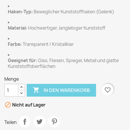
Haken-Typ:
Beweglicher Kunststoffhaken (Gelenk)
Material:
Hochwertiger, langlebiger Kunststoff
Farbe:
Transparent / Kristallklar
Geeignet für:
Glas, Fliesen, Spiegel, Metall und glatte
Kunststoffoberflächen
Menge

favorite_border
IN DEN WARENKORB

Nicht auf Lager
Teilen