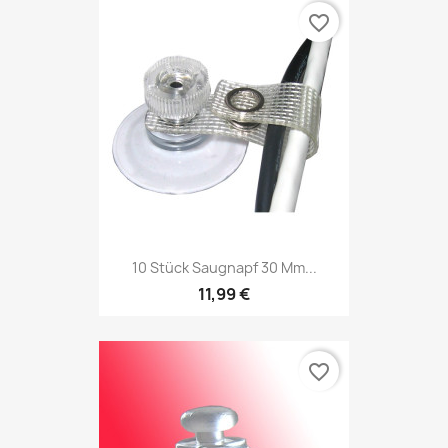
favorite_border
10 Stück Saugnapf 30 Mm...
11,99 €
favorite_border