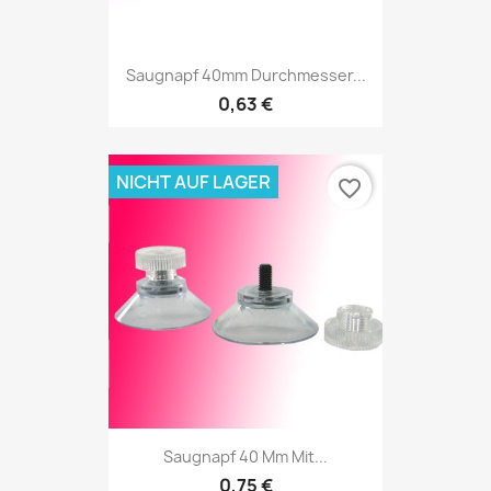
Saugnapf 40mm Durchmesser...
0,63 €
NICHT AUF LAGER
favorite_border
Saugnapf 40 Mm Mit...
0,75 €