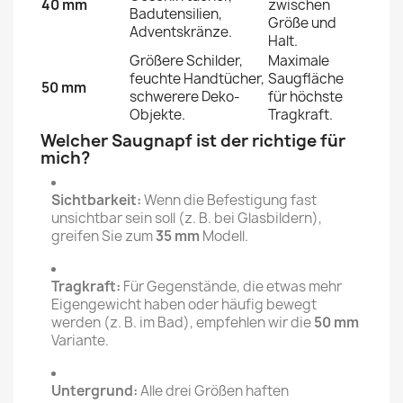
40 mm
zwischen
Badutensilien,
Größe und
Adventskränze.
Halt.
Größere Schilder,
Maximale
feuchte Handtücher,
Saugfläche
50 mm
schwerere Deko-
für höchste
Objekte.
Tragkraft.
Welcher Saugnapf ist der richtige für
mich?
Sichtbarkeit:
Wenn die Befestigung fast
unsichtbar sein soll (z. B. bei Glasbildern),
greifen Sie zum
35 mm
Modell.
Tragkraft:
Für Gegenstände, die etwas mehr
Eigengewicht haben oder häufig bewegt
werden (z. B. im Bad), empfehlen wir die
50 mm
Variante.
Untergrund:
Alle drei Größen haften