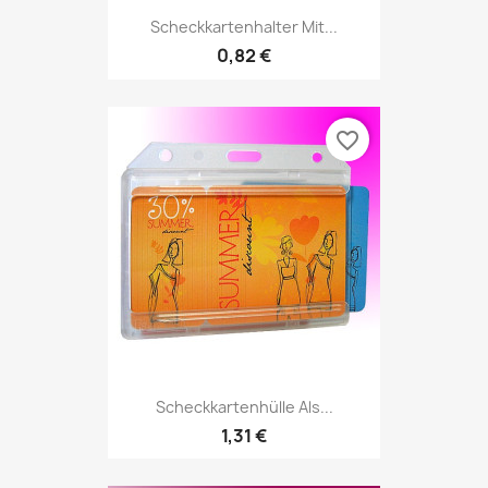
Scheckkartenhalter Mit...
0,82 €
favorite_border
Scheckkartenhülle Als...
1,31 €