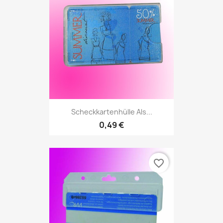
Scheckkartenhülle Als...
0,49 €
favorite_border