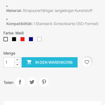
Material:
Strapazierfähiger, langlebiger Kunststoff
Kompatibilität:
1 Standard-Scheckkarte (ISO-Format)
Farbe: Weiß
Schwarz
Rot
Dunkelblau
Transparent
Weiß
Menge

favorite_border
IN DEN WARENKORB
Teilen