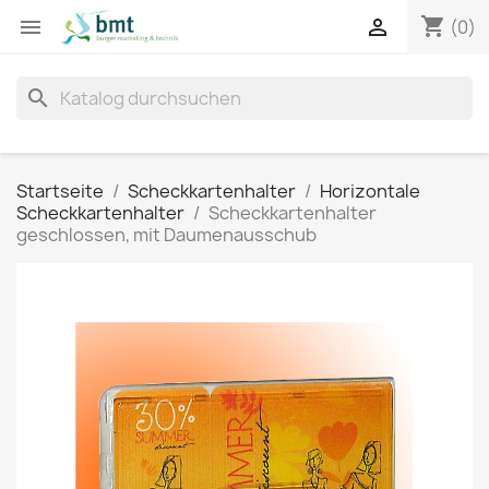
shopping_cart


(0)
search
Startseite
Scheckkartenhalter
Horizontale
Scheckkartenhalter
Scheckkartenhalter
geschlossen, mit Daumenausschub