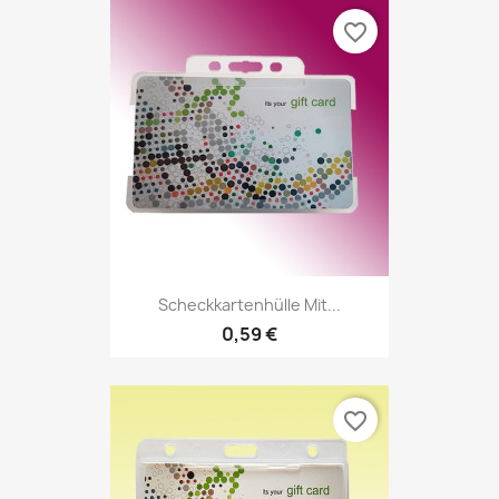
favorite_border
Scheckkartenhülle Mit...
0,59 €
favorite_border