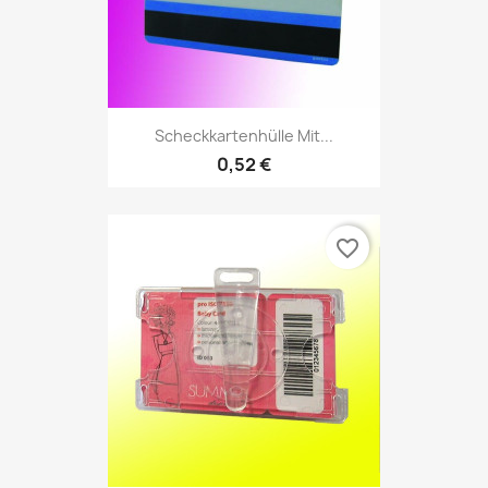
Scheckkartenhülle Mit...
0,52 €
favorite_border