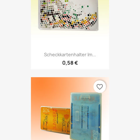
Scheckkartenhalter Im...
0,58 €
favorite_border