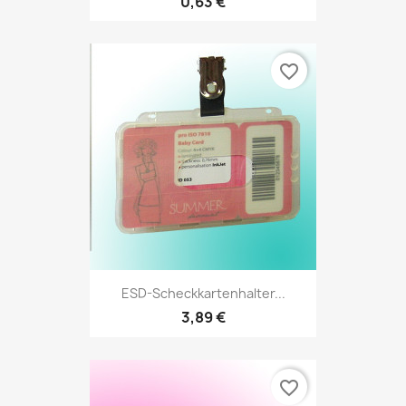
0,63 €
favorite_border
ESD-Scheckkartenhalter...
3,89 €
favorite_border