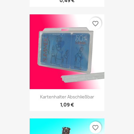
0,49 €
favorite_border
Kartenhalter Abschließbar
1,09 €
favorite_border