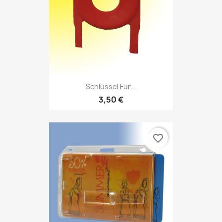
Schlüssel Für...
3,50 €
favorite_border