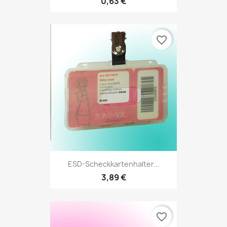
0,63 €
favorite_border
ESD-Scheckkartenhalter...
3,89 €
favorite_border