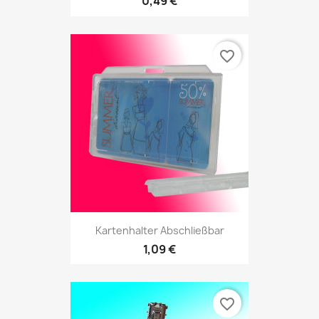
0,49 €
favorite_border
Kartenhalter Abschließbar
1,09 €
favorite_border