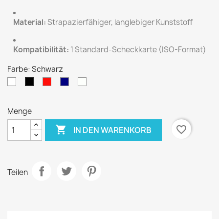
Material:
Strapazierfähiger, langlebiger Kunststoff
Kompatibilität:
1 Standard-Scheckkarte (ISO-Format)
Farbe: Schwarz
Weiß
Rot
Dunkelblau
Transparent
Schwarz
Menge

favorite_border
IN DEN WARENKORB
Teilen