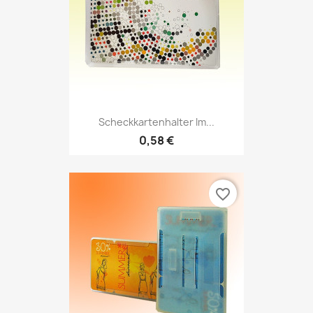
Scheckkartenhalter Im...
0,58 €
favorite_border