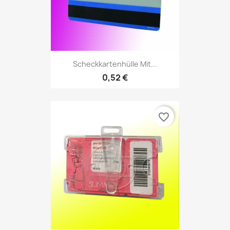
Scheckkartenhülle Mit...
0,52 €
favorite_border