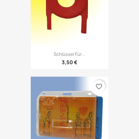
Schlüssel Für...
3,50 €
favorite_border