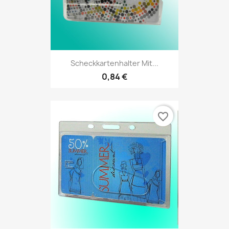
Scheckkartenhalter Mit...
0,84 €
favorite_border