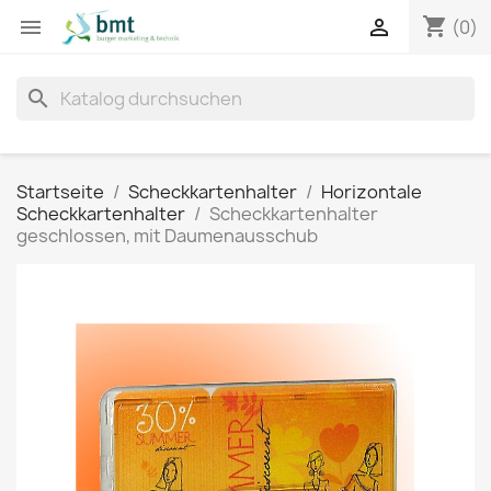
shopping_cart


(0)
search
Startseite
Scheckkartenhalter
Horizontale
Scheckkartenhalter
Scheckkartenhalter
geschlossen, mit Daumenausschub