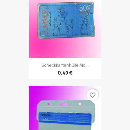
Scheckkartenhülle Als...
0,49 €
favorite_border