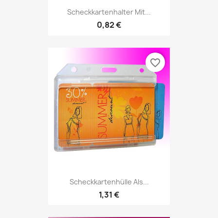
Scheckkartenhalter Mit...
0,82 €
favorite_border
Scheckkartenhülle Als...
1,31 €