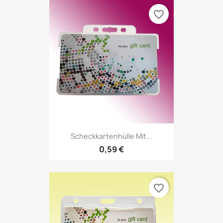
favorite_border
Scheckkartenhülle Mit...
0,59 €
favorite_border