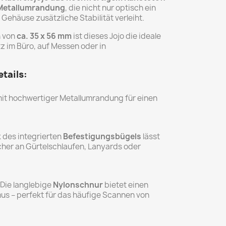
Metallumrandung
, die nicht nur optisch ein
Gehäuse zusätzliche Stabilität verleiht.
n von
ca. 35 x 56 mm
ist dieses Jojo die ideale
tz im Büro, auf Messen oder in
tails:
it hochwertiger Metallumrandung für einen
 des integrierten
Befestigungsbügels
lässt
icher an Gürtelschlaufen, Lanyards oder
Die langlebige
Nylonschnur
bietet einen
s – perfekt für das häufige Scannen von