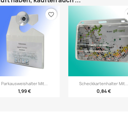
uft haben, kauften auch ...
favorite_border
fa
Vorschau
Vorschau


Parkausweishalter Mit...
Scheckkartenhalter Mit..
1,99 €
0,84 €