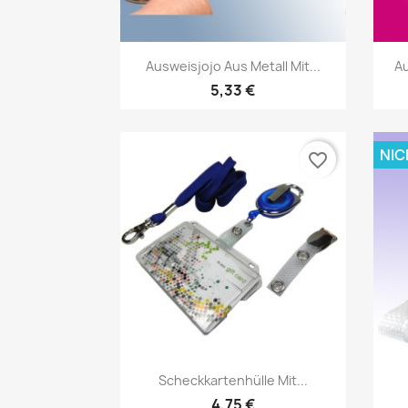
Vorschau

Ausweisjojo Aus Metall Mit...
Au
5,33 €
NIC
favorite_border
Vorschau

Scheckkartenhülle Mit...
4,75 €