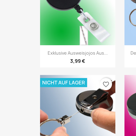
Vorschau

Exklusive Ausweisjojos Aus...
De
3,99 €
NICHT AUF LAGER
favorite_border