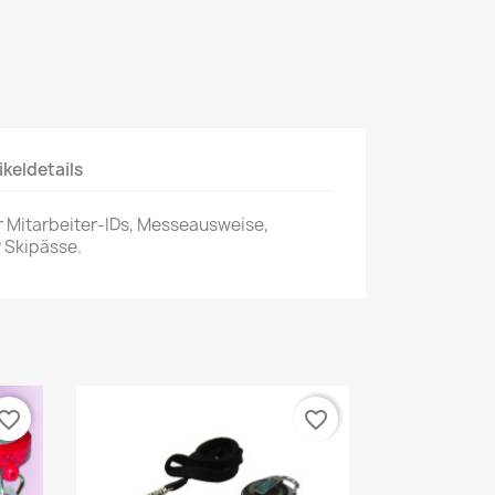
ikeldetails
r Mitarbeiter-IDs, Messeausweise,
 Skipässe.
vorite_border
favorite_border