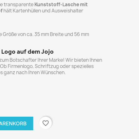
e transparente
Kunststoff-Lasche mit
f
hält Kartenhüllen und Ausweishalter
 Größe von ca. 35 mm Breite und 56 mm
r Logo auf dem Jojo
zum Botschafter Ihrer Marke! Wir bieten Ihnen
 Ob Firmenlogo, Schriftzug oder spezielles
jos ganz nach Ihren Wünschen.
t
arent
ransparent
rz
favorite_border
WARENKORB