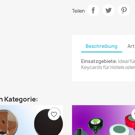
Teilen
Beschreibung
Art
Einsatzgebiete:
Ideal fü
Keycards für Hotels oder
en Kategorie:
favorite_border
fa