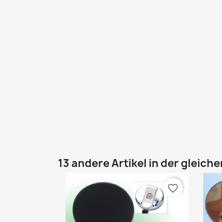
13 andere Artikel in der gleich
favorite_border