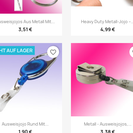
Vorschau
Vorschau


sweisjojos Aus Metall Mit...
Heavy Duty Metall-Jojo –..
3,51 €
4,99 €
HT AUF LAGER
favorite_border
fa
Vorschau
Vorschau


Ausweisjojo Rund Mit...
Metall - Ausweisjojos,...
1,90 €
3,38 €