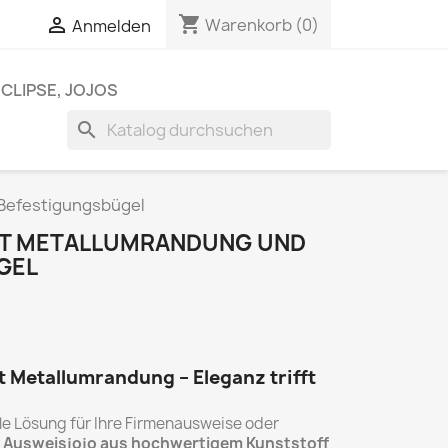
shopping_cart

Warenkorb
(0)
Anmelden
CLIPSE, JOJOS
search
 Befestigungsbügel
IT METALLUMRANDUNG UND
GEL
t Metallumrandung – Eleganz trifft
le Lösung für Ihre Firmenausweise oder
 Ausweisjojo aus hochwertigem Kunststoff