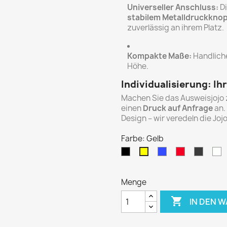
Universeller Anschluss:
Di
stabilem Metalldruckknop
zuverlässig an ihrem Platz.
Kompakte Maße:
Handliche
Höhe.
Individualisierung: Ih
Machen Sie das Ausweisjojo 
einen
Druck auf Anfrage
an.
Design – wir veredeln die Jo
Farbe: Gelb
Schwarz
Transparent
Transparen
Transp
T
Gelb
blau
rot
schwa
Menge

IN DEN 