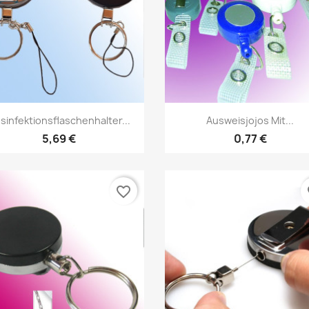
Vorschau
Vorschau


sinfektionsflaschenhalter...
Ausweisjojos Mit...
+
5,69 €
0,77 €
favorite_border
fa