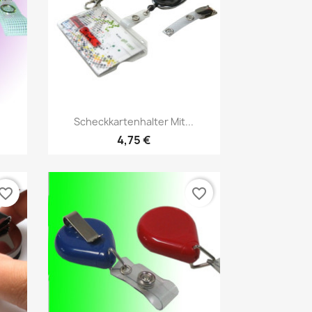
Vorschau

Scheckkartenhalter Mit...
4
4,75 €
vorite_border
favorite_border