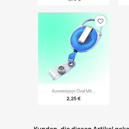
favorite_border
Vorschau

Ausweisjojo Oval Mit...
2,25 €