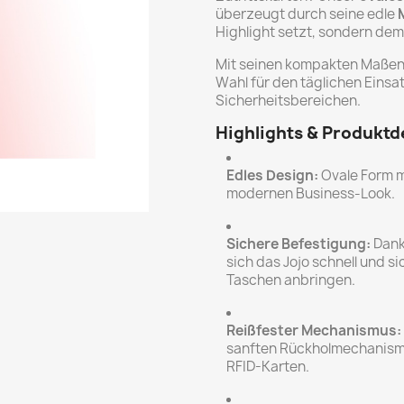
überzeugt durch seine edle
Highlight setzt, sondern dem 
Mit seinen kompakten Maße
Wahl für den täglichen Einsa
Sicherheitsbereichen.
Highlights & Produktde
Edles Design:
Ovale Form m
modernen Business-Look.
Sichere Befestigung:
Dank
sich das Jojo schnell und s
Taschen anbringen.
Reißfester Mechanismus:
sanften Rückholmechanismu
RFID-Karten.