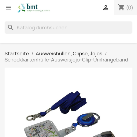
shopping_cart


(0)
search
Startseite
Ausweishüllen, Clipse, Jojos
Scheckkartenhülle-Ausweisjojo-Clip-Umhängeband