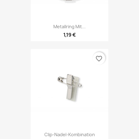
Metallring Mit...
1,19 €
favorite_border
Clip-Nadel-Kombination