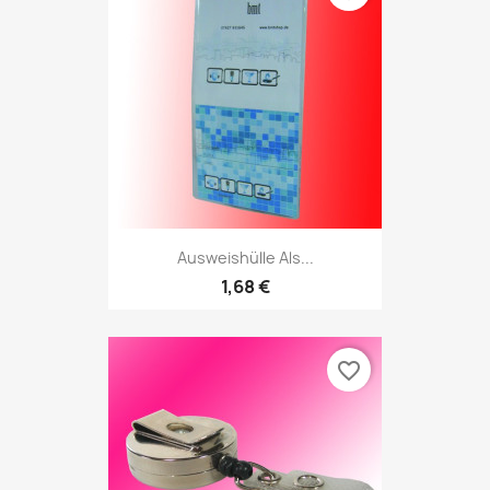
Ausweishülle Als...
1,68 €
favorite_border