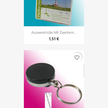
Ausweishülle Mit Zweitem...
1,51 €
favorite_border