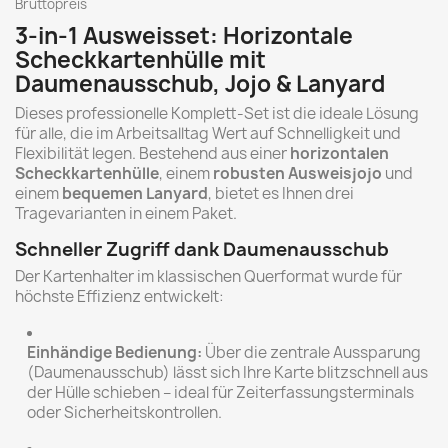
Bruttopreis
3-in-1 Ausweisset: Horizontale
Scheckkartenhülle mit
Daumenausschub, Jojo & Lanyard
Dieses professionelle Komplett-Set ist die ideale Lösung
für alle, die im Arbeitsalltag Wert auf Schnelligkeit und
Flexibilität legen. Bestehend aus einer
horizontalen
Scheckkartenhülle
, einem
robusten Ausweisjojo
und
einem
bequemen Lanyard
, bietet es Ihnen drei
Tragevarianten in einem Paket.
Schneller Zugriff dank Daumenausschub
Der Kartenhalter im klassischen Querformat wurde für
höchste Effizienz entwickelt:
Einhändige Bedienung:
Über die zentrale Aussparung
(Daumenausschub) lässt sich Ihre Karte blitzschnell aus
der Hülle schieben – ideal für Zeiterfassungsterminals
oder Sicherheitskontrollen.