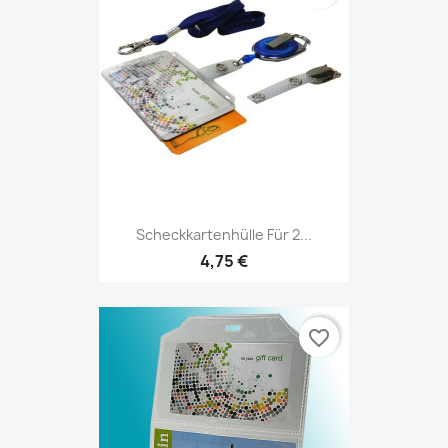
Scheckkartenhülle Für 2...
4,75 €
favorite_border