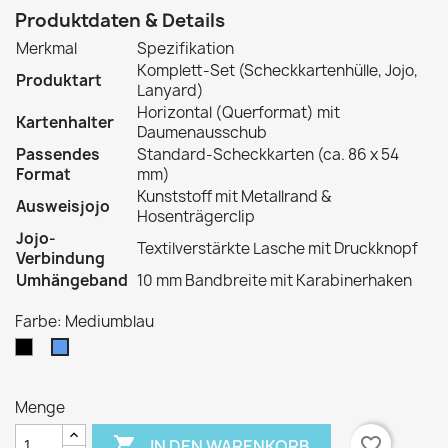
Produktdaten & Details
Merkmal
Spezifikation
Komplett-Set (Scheckkartenhülle, Jojo,
Produktart
Lanyard)
Horizontal (Querformat) mit
Kartenhalter
Daumenausschub
Passendes
Standard-Scheckkarten (ca. 86 x 54
Format
mm)
Kunststoff mit Metallrand &
Ausweisjojo
Hosenträgerclip
Jojo-
Textilverstärkte Lasche mit Druckknopf
Verbindung
Umhängeband
10 mm Bandbreite mit Karabinerhaken
Farbe: Mediumblau
Schwarz
Mediumblau
Menge

favorite_border
IN DEN WARENKORB