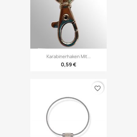
Karabinerhaken Mit...
0,59 €
favorite_border