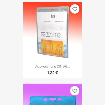
favorite_border
Ausweishülle DIN A6...
1,22 €
favorite_border