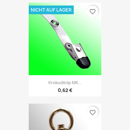
NICHT AUF LAGER
favorite_border
Krokodilclip Mit...
0,62 €
favorite_border