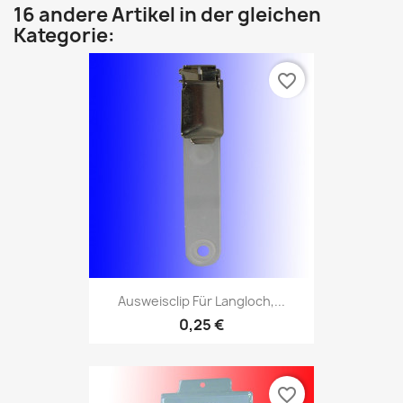
16 andere Artikel in der gleichen
Kategorie:
favorite_border
Ausweisclip Für Langloch,...
0,25 €
favorite_border