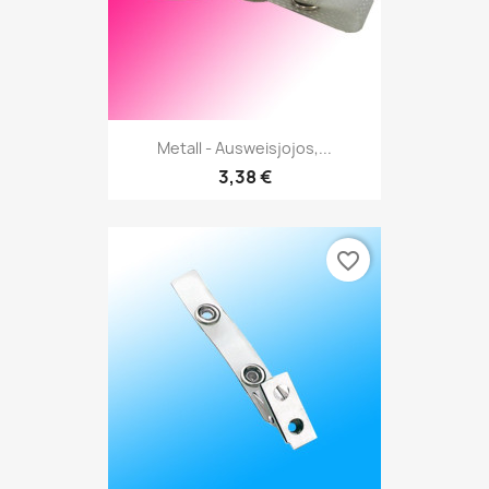
Metall - Ausweisjojos,...
3,38 €
favorite_border