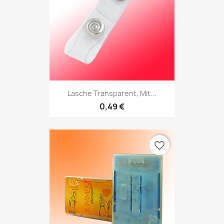
Lasche Transparent, Mit...
0,49 €
favorite_border