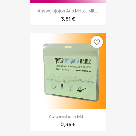
Ausweisjojos Aus Metall Mit...
3,51 €
favorite_border
Ausweishülle Mit...
0,36 €