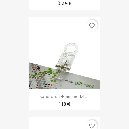
0,39 €
favorite_border
Kunststoff-Klammer Mit...
1,18 €
favorite_border